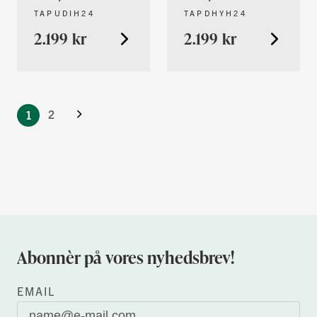
TAPUDIH24
TAPDHYH24
2.199 kr
2.199 kr
Du læser
Videre
i
Side
2
1
øjeblikket
side
Abonnèr på vores nyhedsbrev!
EMAIL