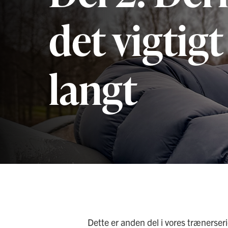
det vigtigt 
langt
Dette er anden del i vores trænerser