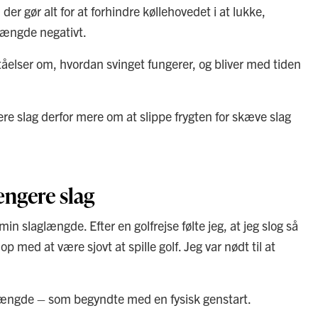
, der gør alt for at forhindre køllehovedet i at lukke,
glængde negativt.
tåelser om, hvordan svinget fungerer, og bliver med tiden
e slag derfor mere om at slippe frygten for skæve slag
ængere slag
in slaglængde. Efter en golfrejse følte jeg, at jeg slog så
p med at være sjovt at spille golf. Jeg var nødt til at
å længde – som begyndte med en fysisk genstart.