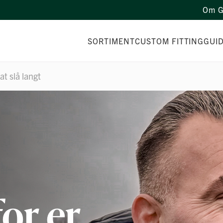
Om G
SORTIMENT
CUSTOM FITTING
GUI
 at slå langt
for er