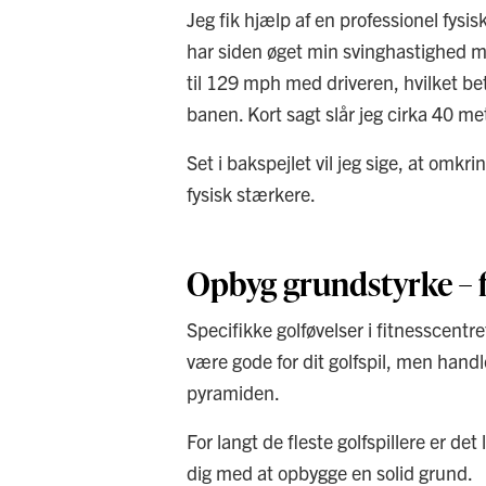
Jeg fik hjælp af en professionel fysi
har siden øget min svinghastighed me
til 129 mph med driveren, hvilket b
banen. Kort sagt slår jeg cirka 40 me
Set i bakspejlet vil jeg sige, at omkr
fysisk stærkere.
Opbyg grundstyrke – 
Specifikke golføvelser i fitnesscentr
være gode for dit golfspil, men hand
pyramiden.
For langt de fleste golfspillere er d
dig med at opbygge en solid grund.