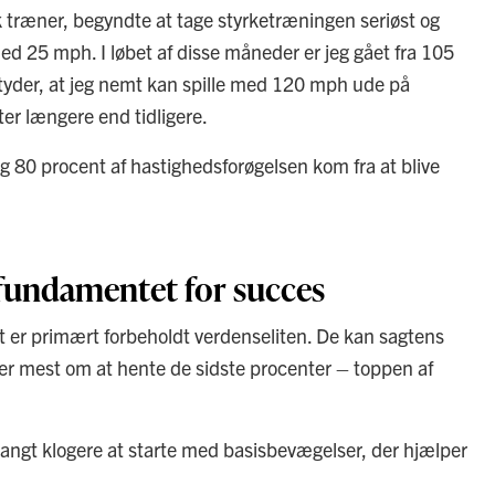
sk træner, begyndte at tage styrketræningen seriøst og
d 25 mph. I løbet af disse måneder er jeg gået fra 105
etyder, at jeg nemt kan spille med 120 mph ude på
ter længere end tidligere.
ing 80 procent af hastighedsforøgelsen kom fra at blive
fundamentet for succes
et er primært forbeholdt verdenseliten. De kan sagtens
ler mest om at hente de sidste procenter – toppen af
et langt klogere at starte med basisbevægelser, der hjælper