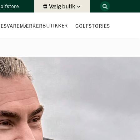
Vælg butik
olfstore
BUTIKKER
DES
VAREMÆRKER
GOLFSTORIES
DEMODAGE