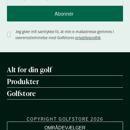
Abonnér
Jeg giver mit samtykke til, at min e-mailadresse gemmes i
overensstemmelse med Golfstores
privatlivspolitik
Alt for din golf
Produkter
Golfstore
COPYRIGHT GOLFSTORE 2026
OMRÅDEVÆLGER