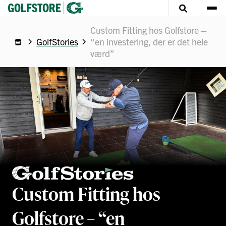
Custom Fitting hos Golfstore –
GolfStories
“en investering, der er det hele
værd”
Custom Fitting hos
Golfstore – “en