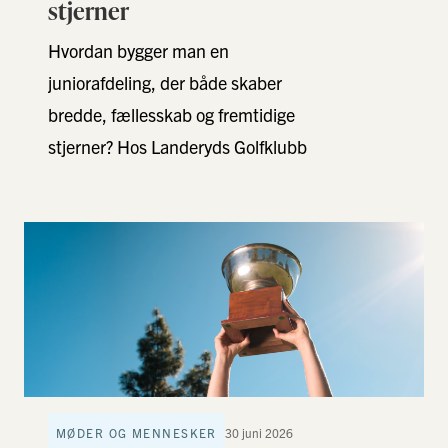
stjerner
Hvordan bygger man en
juniorafdeling, der både skaber
bredde, fællesskab og fremtidige
stjerner? Hos Landeryds Golfklubb
begynder rejsen allerede i "Golfsjov"
– hvor leg, venner og …
MØDER OG MENNESKER
30 juni 2026