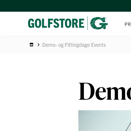
P
Demo- og Fittingdage Events
KØ
GA
PE
Demo-
MA
PI
VÆ
GO