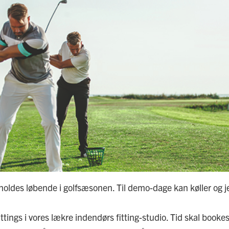
GO GOLFBOLDE
BOOKING
-VOGNE
TRÆNING FOR TALENTSPILLERE
LFMAPS
SOMMERKURSUS
NUS OG PRISGARANTI
TILMELDINGSBLANKET
RSONALE
holdes løbende i golfsæsonen. Til demo-dage kan køller og j
fittings i vores lækre indendørs fitting-studio. Tid skal boo