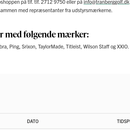
oshoppen på tlf. tlf. 2712 9750 eller på
info@tranberggolf.dk
e sammen med repræsentanter fra udstyrsmærkerne.
er med følgende mærker:
ra, Ping, Srixon, TaylorMade, Titleist, Wilson Staff og XXIO.
DATO
TIDS