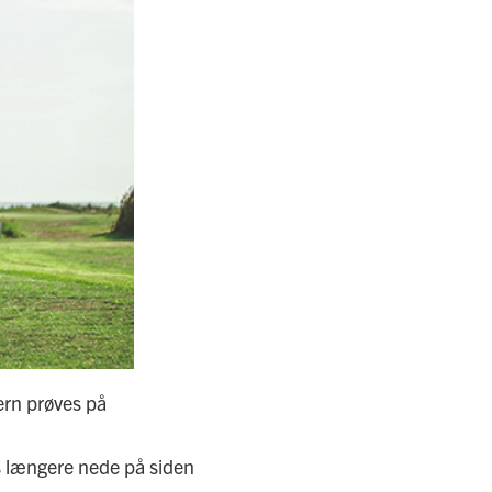
ern prøves på
kes længere nede på siden