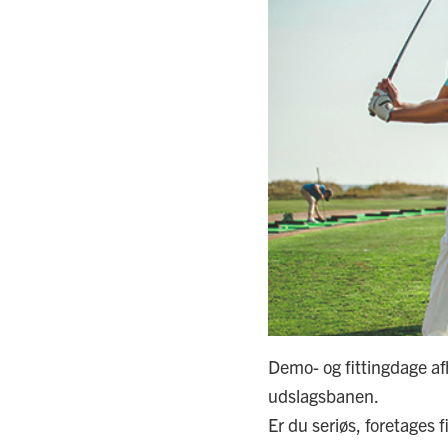
LO
EL
GO
BO
PE
Demo- og fittingdage af
udslagsbanen.
Er du seriøs, foretages 