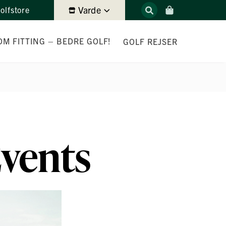
Varde
olfstore
M FITTING – BEDRE GOLF!
GOLF REJSER
- OG FITTINGDAGE EVENTS
 DIN CUSTOM FITTING
GER DU TIL EN NY WEDGE?
Events
ING AF GOLFSKO