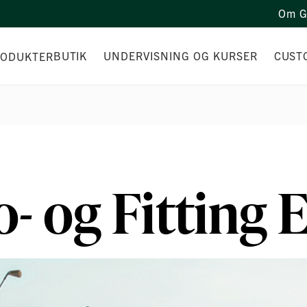
Om G
BUTIK
UNDERVISNING OG KURSER
CUSTO
RODUKTER
B GAVEKORT
TRÆNER
DEMO
VEKORT ”VÆKST I VEST”
SÆSONSTARTER HOLD
BOOK
RSONLIGE GOLFBOLDE
GÅ-TIL-GOLF HOLDTRÆNING
TRÆN
 og Fitting 
JOR WEEK! US OPEN TILBUD
KURSER
FITT
NK CUP-TILBUD
OPSTART PÅ GOLF
RKSTED
PRIVAT UNDERVISNING
LFUDSTYR
FIGHTERE