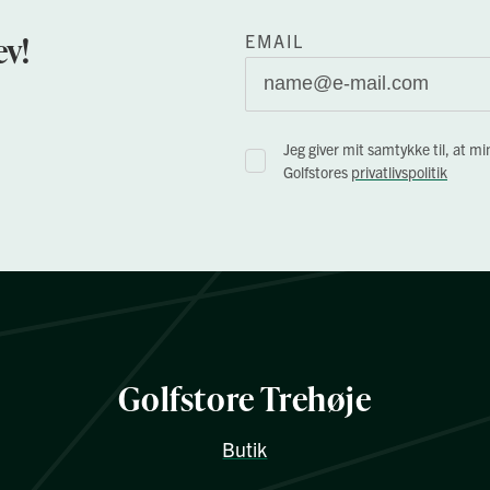
v!
EMAIL
Jeg giver mit samtykke til, at
Golfstores
privatlivspolitik
Golfstore Trehøje
Butik