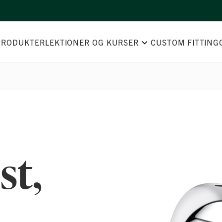
PRODUKTER
LEKTIONER OG KURSER
CUSTOM FITTING
Gå
til
st,
slutningen
af
billedgalleriet