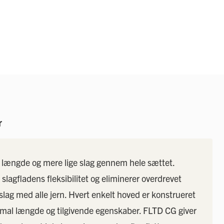
Gå
til
starten
af
billedgalleriet
r
 længde og mere lige slag gennem hele sættet.
lagfladens fleksibilitet og eliminerer overdrevet
 slag med alle jern. Hvert enkelt hoved er konstrueret
simal længde og tilgivende egenskaber. FLTD CG giver