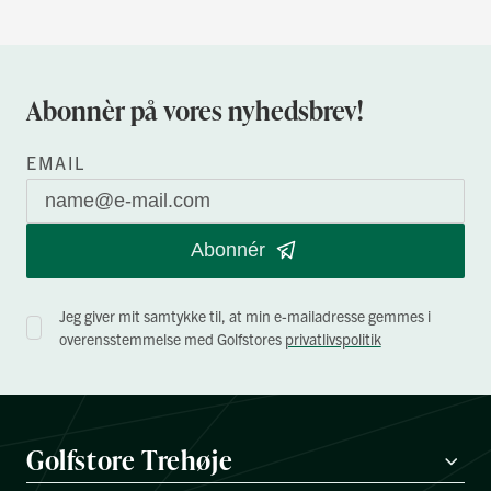
Abonnèr på vores nyhedsbrev!
EMAIL
Abonnér
Jeg giver mit samtykke til, at min e-mailadresse gemmes i
overensstemmelse med Golfstores
privatlivspolitik
Golfstore Trehøje