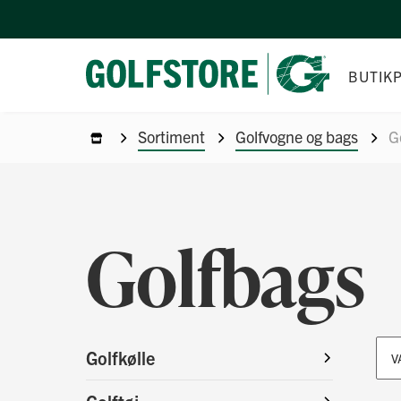
BUTIK
Sortiment
Golfvogne og bags
G
Golfbags
Golfkølle
V