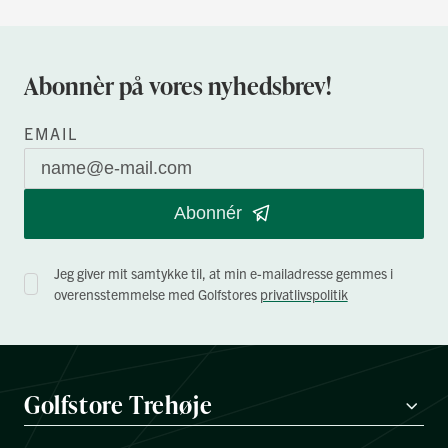
Abonnèr på vores nyhedsbrev!
EMAIL
Abonnér
Jeg giver mit samtykke til, at min e-mailadresse gemmes i
overensstemmelse med Golfstores
privatlivspolitik
Golfstore Trehøje