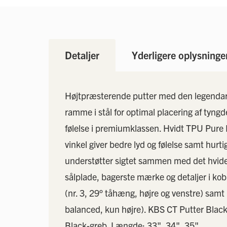
Detaljer
Yderligere oplysninge
Højtpræsterende putter med den legendaris
ramme i stål for optimal placering af ty
følelse i premiumklassen. Hvidt TPU Pure R
vinkel giver bedre lyd og følelse samt hurt
understøtter sigtet sammen med det hvide 
sålplade, bagerste mærke og detaljer i ko
(nr. 3, 29° tåhæng, højre og venstre) sam
balanced, kun højre). KBS CT Putter Black
Black-greb. Længde: 33", 34", 35".