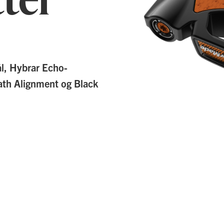
l, Hybrar Echo-
ath Alignment og Black
Gå