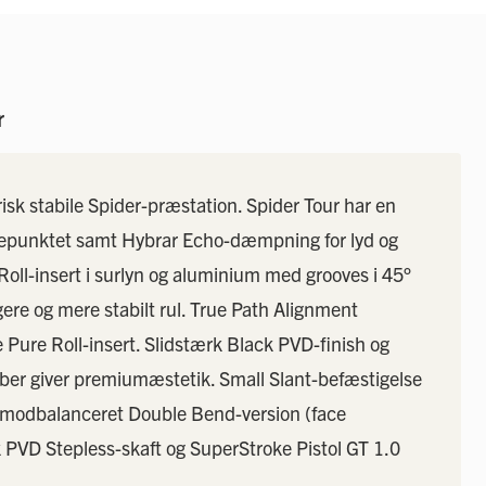
til
starten
af
billedgalleriet
r
k stabile Spider-præstation. Spider Tour har en
ngdepunktet samt Hybrar Echo-dæmpning for lyd og
oll-insert i surlyn og aluminium med grooves i 45°
igere og mere stabilt rul. True Path Alignment
Pure Roll-insert. Slidstærk Black PVD-finish og
bber giver premiumæstetik. Small Slant-befæstigelse
t modbalanceret Double Bend-version (face
 PVD Stepless-skaft og SuperStroke Pistol GT 1.0