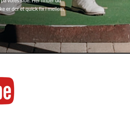
på vores side. Her finder du
e er der et quick fix i mellem