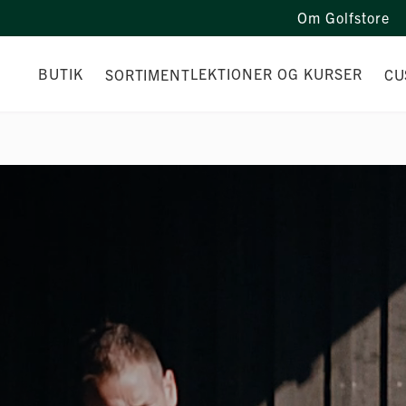
Om Golfstore
BUTIK
LEKTIONER OG KURSER
SORTIMENT
CU
NALET
BOOK EN LEKTION
ORT
TPI SCREENING
NING
KURSER
TIL DRIVING RANGE-APP
LEKTIONER
TRÆNINGSFORLØB
INSTRUKTIONSVIDEOER
GÅ TIL GOLF 2026!