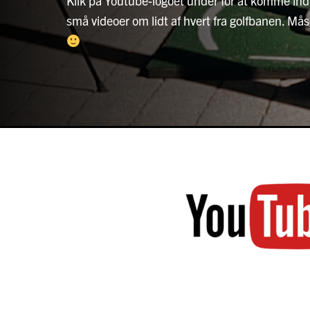
Klik på Youtube-logoet under for at komme ind 
små videoer om lidt af hvert fra golfbanen. Måsk