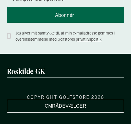
Abonnér
Jeg giver mit samtykke til, at min e-mailadresse gemmes i
overensstemmelse med Golfstores
privatlivspolitik
Roskilde GK
COPYRIGHT GOLFSTORE 2026
OMRÅDEVÆLGER