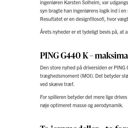
ingeniøren Karsten Solheim, var udgangs
syn bragte han ingeniørens logik ind i en 
Resultatet er en designfilosofi, hvor væg
Årets nyheder er et tydeligt bevis på, at a
PING G440 K – maksimal s
Den store nyhed på driversiden er PING 
træghedsmoment (MOI). Det betyder størr
ved skæve træf.
For spilleren betyder det mere lige dr
nøje optimeret masse og aerodynamik.