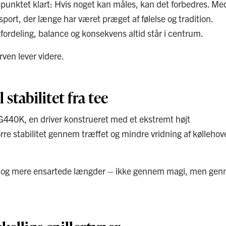
punktet klart: Hvis noget kan måles, kan det forbedres. Me
sport, der længe har været præget af følelse og tradition.
tfordeling, balance og konsekvens altid står i centrum.
rven lever videre.
tabilitet fra tee
G440K, en driver konstrueret med et ekstremt højt
e stabilitet gennem træffet og mindre vridning af køllehov
ives og mere ensartede længder – ikke gennem magi, men ge