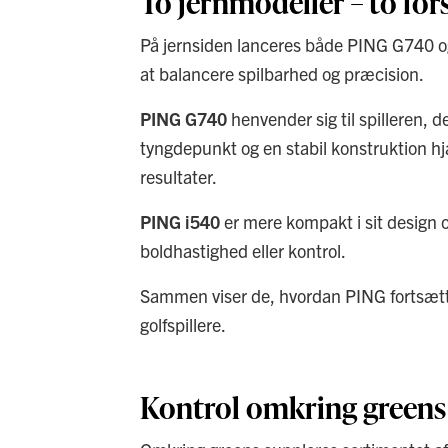
To jernmodeller – to fors
På jernsiden lanceres både PING G740 og
at balancere spilbarhed og præcision.
PING G740
henvender sig til spilleren, 
tyngdepunkt og en stabil konstruktion hj
resultater.
PING i540
er mere kompakt i sit design 
boldhastighed eller kontrol.
Sammen viser de, hvordan PING fortsætte
golfspillere.
Kontrol omkring greens