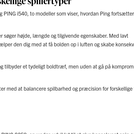
kellige spillertyper
 PING i540, to modeller som viser, hvordan Ping fortsætte
der søger højde, længde og tilgivende egenskaber. Med lavt
ælper den dig med at få bolden op i luften og skabe konsek
og tilbyder et tydeligt boldtræf, men uden at gå på kompro
r med at balancere spilbarhed og præcision for forskellige 