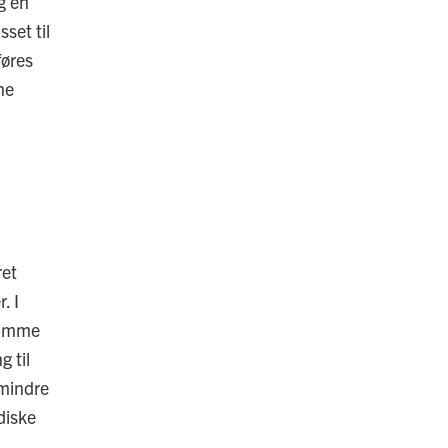
g en
set til
føres
ne
ret
. I
 samme
 til
 mindre
diske