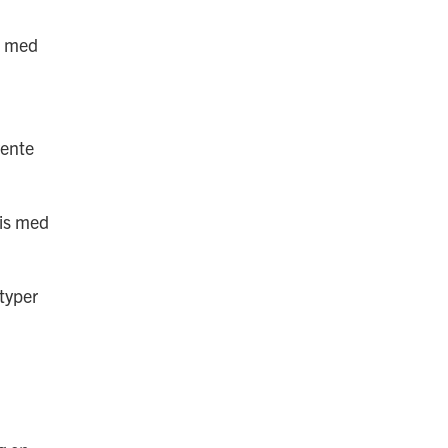
r med
vente
mis med
typer