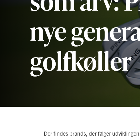
som arv: 
nye gener
golfkøller
Der findes brands, der følger udviklingen