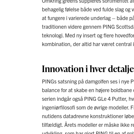
Omkring greens suppleres sortimentet af 
behagelig følelse både ved fulde slag og v
at fungere i varierede underlag – både p
traditionen videre gennem PING Scottsd
teknologi. Med ny insert og flere hovedfo
kombination, der altid har været central 
Innovation i hver detalje
PINGs satsning på damgolfen ses i nye P
balance for at skabe en højere boldbane o
serien indgår også PING GLe 4 Putter, hvo
ingeniørfilosofi som de øvrige modeller.
nutidens datadrevne konstruktioner løber 
tilfældigt. Årets modeller er måske ikke 
udvikling, som har gjort PING til en af g