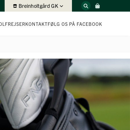
Breinholtgård GK
OLFREJSER
KONTAKT
FØLG OS PÅ FACEBOOK
CE