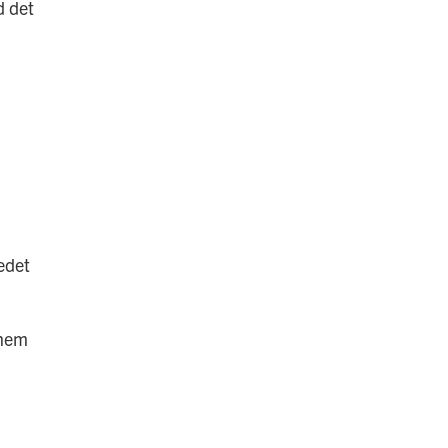
d det
edet
nnem