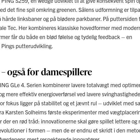
PING S259, en wedge udviklet til at give konsekvent spin o
ed det fine spil omkring greenen. Sålens udformning er tilpas
å hårde linksbaner og på blødere parkbaner. På puttersiden 
ale Tec. Her kombineres klassiske hovedformer med moder
rmer får du både en blød følelse og tydelig feedback – en
i Pings putterudvikling.
 – også for damespillere
ING GLe 4. Serien kombinerer lavere totalvægt med optime
g mere effektiv energioverførsel ved lavere svinghastigheder
r fokus ligger på stabilitet og et jævnt rul – udviklet med
 Fra Karsten Solheims første eksperimenter med vægtplacering
der en rød tråd: innovationerne skal gøre spillet lettere og
revolutioner i formen – men de er endnu et skridt i den meto
olfverdenens mest respekterede innovatører.