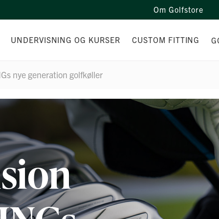
Om Golfstore
UNDERVISNING OG KURSER
CUSTOM FITTING
G
s nye generation golfkøller
LET
HVEM ER DIN TRÆNER?
CUSTOM-FITTING EXPERIEN
NG
UNDERVISNING
DEMODAGE 2026
T
GÅ-TIL-GOLF
D
KURSER OG FORLØB
sion